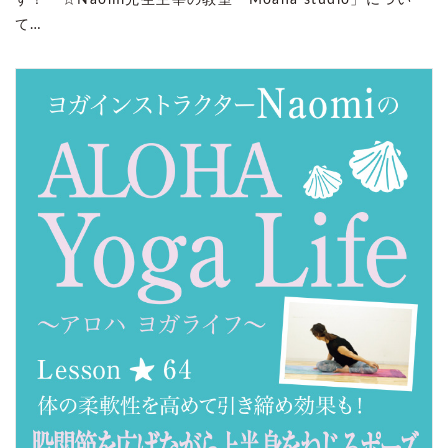
す！ ☆Naomi先生主宰の教室「Moana studio」につい
て…