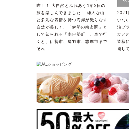
験
喫！！ 大自然とふれあう1泊2日の
旅を楽しんできました！ 雄大な山
20
と多彩な表情を持つ海岸が織りなす
いな
自然が美しく、「伊勢の南玄関」と
泊プ
して知られる「南伊勢町」。車で行
友と
くと、伊勢市、鳥羽市、志摩市まで
皆様
それ…
発し