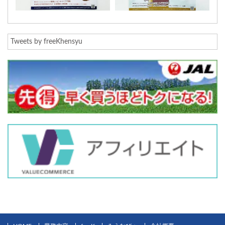
Tweets by freeKhensyu