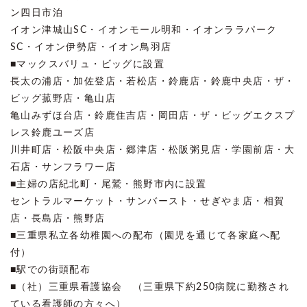
ン四日市泊
イオン津城山SC・イオンモール明和・イオンララパーク
SC・イオン伊勢店・イオン鳥羽店
■マックスバリュ・ビッグに設置
長太の浦店・加佐登店・若松店・鈴鹿店・鈴鹿中央店・ザ・
ビッグ菰野店・亀山店
亀山みずほ台店・鈴鹿住吉店・岡田店・ザ・ビッグエクスプ
レス鈴鹿ユーズ店
川井町店・松阪中央店・郷津店・松阪粥見店・学園前店・大
石店・サンフラワー店
■主婦の店紀北町・尾鷲・熊野市内に設置
セントラルマーケット・サンバースト・せぎやま店・相賀
店・長島店・熊野店
■三重県私立各幼稚園への配布（園児を通じて各家庭へ配
付）
■駅での街頭配布
■（社）三重県看護協会 （三重県下約250病院に勤務され
ている看護師の方々へ）