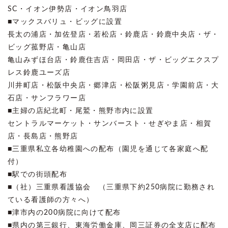
SC・イオン伊勢店・イオン鳥羽店
■マックスバリュ・ビッグに設置
長太の浦店・加佐登店・若松店・鈴鹿店・鈴鹿中央店・ザ・
ビッグ菰野店・亀山店
亀山みずほ台店・鈴鹿住吉店・岡田店・ザ・ビッグエクスプ
レス鈴鹿ユーズ店
川井町店・松阪中央店・郷津店・松阪粥見店・学園前店・大
石店・サンフラワー店
■主婦の店紀北町・尾鷲・熊野市内に設置
セントラルマーケット・サンバースト・せぎやま店・相賀
店・長島店・熊野店
■三重県私立各幼稚園への配布（園児を通じて各家庭へ配
付）
■駅での街頭配布
■（社）三重県看護協会 （三重県下約250病院に勤務され
ている看護師の方々へ）
■津市内の200病院に向けて配布
■県内の第三銀行、東海労働金庫、岡三証券の全支店に配布