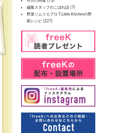
(73)
今月の特集
(7)
編集スタッフのこぼれ話
野菜ソムリエプロ T.Little Kitchenの野
(227)
菜レシピ