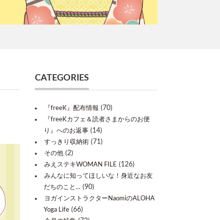
CATEGORIES
(70)
『freeK』配布情報
『freeKカフェ＆読者さまからのお便
(14)
り』へのお返事
(71)
すっきり収納術
(2)
その他
(126)
みえステキWOMAN FILE
みんなに知ってほしいな！身近なお友
(90)
だちのこと…
ヨガインストラクターNaomiのALOHA
(66)
Yoga Life