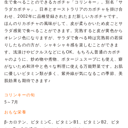
生で食べることのできるカボチャ「コリンキー」。別名「サ
ラダカボチャ」。日本とオーストラリアのカボチャを掛け合
わせ、2002年に品種登録されたまだ新しいカボチャです。
ほんのりカボチャの風味がして、皮が柔らかいため皮ごとサ
ラダ感覚で食べることができます。完熟すると皮が黄色から
オレンジ色になりますが、サラダで食べる時は完熟前の若採
りしたものの方が、シャキシャキ感を楽しむことができま
す。浅漬けやピクルスなどにもOK。もちろん普通のカボチ
ャのように、炒め物や煮物、ポタージュスープにも使え、癖
がないため和洋中と色々な料理に使える万能野菜です。お肌
に優しいビタミン類が多く、紫外線が気になるこの季節、美
肌効果も期待できます♪
コリンキーの旬
5～7月
おもな栄養
β-カロテン、ビタミンC、ビタミンB1、ビタミンB2、ビタ