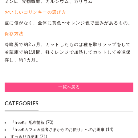
ミンE、食物繊維、カルシウム、カリウム
おいしい
コリンキーの選び方
皮に傷がなく、全体に黄色〜オレンジ色で重みがあるもの。
保存方法
冷暗所で約2カ月、カットしたものは種を取りラップをして
冷蔵庫で約1週間。軽くレンジで加熱してカットして冷凍保
存し、約1カ月。
一覧へ戻る
CATEGORIES
(70)
『freeK』配布情報
(14)
『freeKカフェ＆読者さまからのお便り』へのお返事
(71)
すっきり収納術