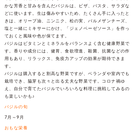
かな芳香と甘みを含んだバジルは、ピザ、パスタ、サラダな
どに使います。生は傷みやすいため、たくさん手に入ったと
きは、オリーブ油、ニンニク、松の実、パルメザンチーズ、
塩と一緒にミキサーにかけ、「ジェノベーゼソース」を作っ
ておくと風味や色が保てます。
バジルはビタミンとミネラルをバランスよく含む健康野菜で
す。香りや成分には、健胃、食欲増進、殺菌、抗菌などの作
用もあり、リラックス、免疫力アップの効果が期待できま
す。
バジルは購入すると割高な野菜ですが、ベランダや室内でも
栽培でき、脇芽も次々と出る丈夫な野菜です。コロナ禍ゆ
え、自分で育てたバジルでいろいろな料理に挑戦してみるの
も楽しいかも♪
バジルの旬
7月～9月
おもな栄養