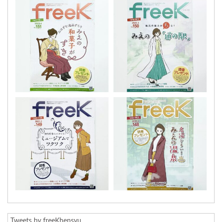
Tweets by freeKhensyu