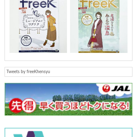
Tweets by freeKhensyu