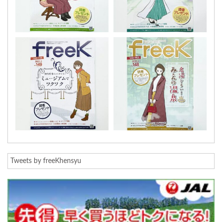
Tweets by freeKhensyu